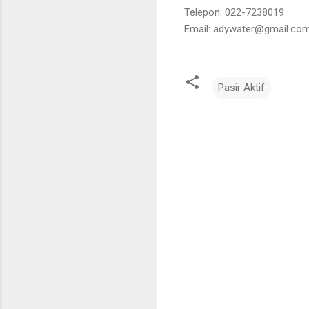
Telepon: 022-7238019
Email: adywater@gmail.co
Pasir Aktif
C
o
m
m
e
n
t
s