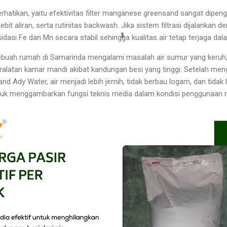
erhatikan, yaitu efektivitas filter manganese greensand sangat dipeng
ebit aliran, serta rutinitas backwash. Jika sistem filtrasi dijalankan d
asi Fe dan Mn secara stabil sehingga kualitas air tetap terjaga dal
sebuah rumah di Samarinda mengalami masalah air sumur yang keruh,
latan kamar mandi akibat kandungan besi yang tinggi. Setelah meng
Ady Water, air menjadi lebih jernih, tidak berbau logam, dan tidak l
untuk menggambarkan fungsi teknis media dalam kondisi penggunaan n